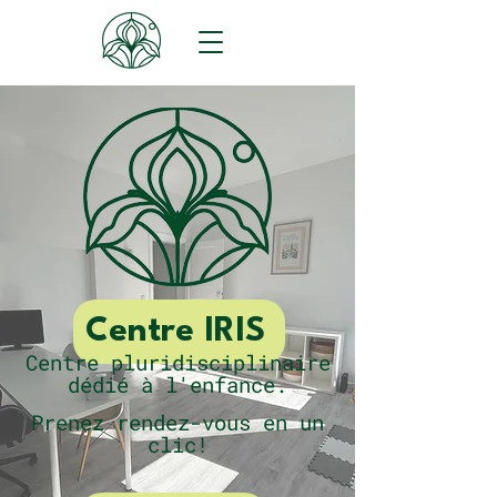
Centre IRIS
Centre pluridisciplinaire
dédié à l'enfance.
Prenez rendez-vous en un
clic!